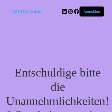
LinkedIn
Instagram
Facebook
'sFuttereckle
Anmelden
Entschuldige bitte
die
Unannehmlichkeiten!