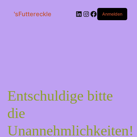
LinkedIn
Instagram
Facebook
'sFuttereckle
Anmelden
Entschuldige bitte
die
Unannehmlichkeiten!